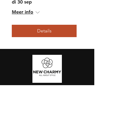
di 30 sep
Meer info
Details
New Charmy Waregem
Kortrijkseweg 212 A
8791 Waregem
056 60 86 94